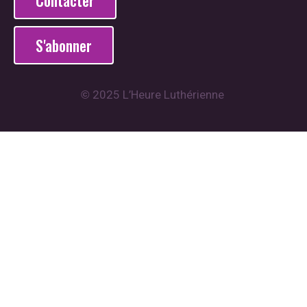
S'abonner
2025 L’Heure Luthérienne
©