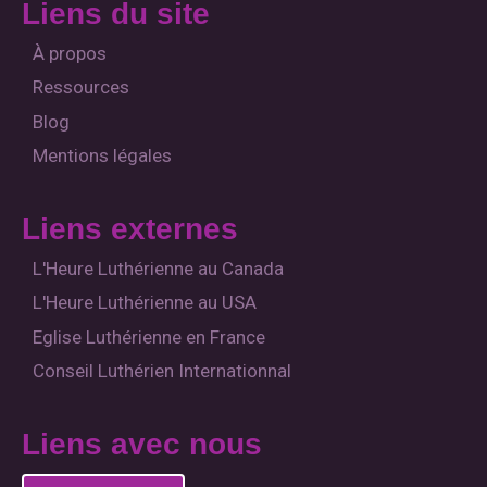
Liens du site
g
o
b
f
r
o
e
y
a
k
À propos
m
Ressources
Blog
Mentions légales
Liens externes
L'Heure Luthérienne au Canada
L'Heure Luthérienne au USA
Eglise Luthérienne en France
Conseil Luthérien Internationnal
Liens avec nous