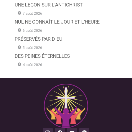
UNE LEÇON SUR L’ANTICHRIST
7 août 2026
NUL NE CONNAÎT LE JOUR ET L’HEURE
6 août 2026
PRÉSERVÉS PAR DIEU
5 août 2026
DES PEINES ÉTERNELLES
4 août 2026
I
F
Y
S