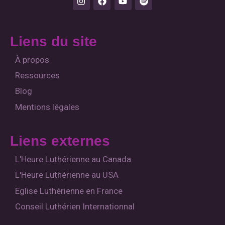
n
a
o
p
s
c
u
o
t
e
t
t
a
b
u
i
Liens du site
g
o
b
f
r
o
e
y
a
k
À propos
m
Ressources
Blog
Mentions légales
Liens externes
L'Heure Luthérienne au Canada
L'Heure Luthérienne au USA
Eglise Luthérienne en France
Conseil Luthérien Internationnal