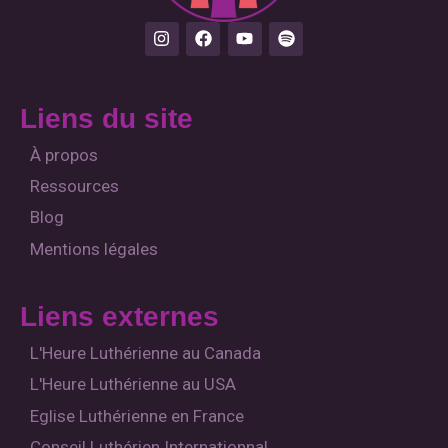
I
F
Y
S
n
a
o
p
s
c
u
o
t
e
t
t
a
b
u
i
Liens du site
g
o
b
f
r
o
e
y
a
k
À propos
m
Ressources
Blog
Mentions légales
Liens externes
L'Heure Luthérienne au Canada
L'Heure Luthérienne au USA
Eglise Luthérienne en France
Conseil Luthérien Internationnal